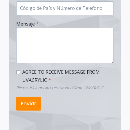
Mensaje
*
AGREE TO RECEIVE MESSAGE FROM
UVACRYLIC
*
Please tick it or can’t receive email from UVACRYLIC
Enviar