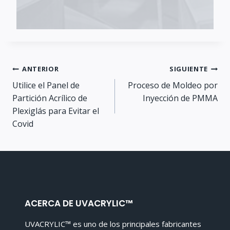
Navegación
ANTERIOR
SIGUIENTE
Utilice el Panel de
Proceso de Moldeo por
de
Partición Acrílico de
Inyección de PMMA
Plexiglás para Evitar el
entradas
Covid
ACERCA DE UVACRYLIC™
UVACRYLIC™ es uno de los principales fabricantes