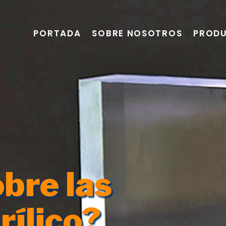
PORTADA
SOBRE NOSOTROS
PROD
bre las
rílico?