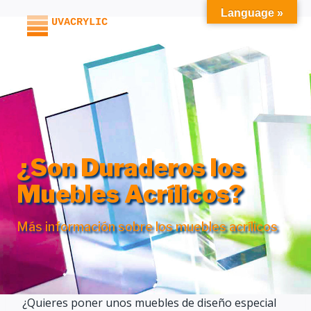
Saltar
Language »
al
contenido
¿Son Duraderos los
Muebles Acrílicos?
Más información sobre los muebles acrílicos
¿Quieres poner unos muebles de diseño especial