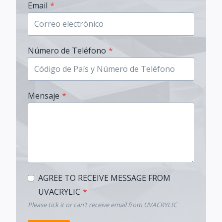
Email
*
Número de Teléfono
*
Mensaje
*
AGREE TO RECEIVE MESSAGE FROM
UVACRYLIC
*
Please tick it or can’t receive email from UVACRYLIC