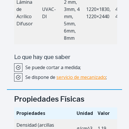
Lámina
2 mm,
de
UVAC-
3mm, 4
1220×1830,
4x6ft,
Acrílico
DI
mm,
1220×2440
4x8ft
Difusor
5mm,
6mm,
8mm
Lo que hay que saber
Se puede cortar a medida;
Se dispone de
servicio de mecanizado
;
Propiedades Físicas
Propiedades
Unidad
Valor
Densidad (arcillas
g/cm^3
1.19