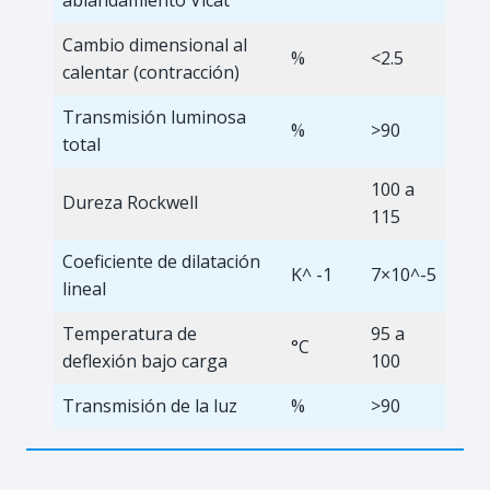
Cambio dimensional al
%
<2.5
calentar (contracción)
Transmisión luminosa
%
>90
total
100 a
Dureza Rockwell
115
Coeficiente de dilatación
K^ -1
7×10^-5
lineal
Temperatura de
95 a
°C
deflexión bajo carga
100
Transmisión de la luz
%
>90