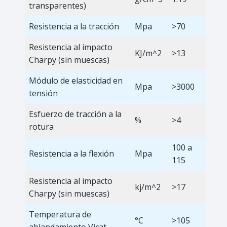
transparentes)
Resistencia a la tracción
Mpa
>70
Resistencia al impacto
KJ/m^2
>13
Charpy (sin muescas)
Módulo de elasticidad en
Mpa
>3000
tensión
Esfuerzo de tracción a la
%
>4
rotura
100 a
Resistencia a la flexión
Mpa
115
Resistencia al impacto
kj/m^2
>17
Charpy (sin muescas)
Temperatura de
°C
>105
ablandamiento Vicat