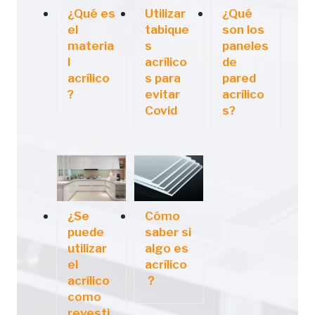
¿Qué es
Utilizar
¿Qué
el
tabique
son los
materia
s
paneles
l
acrílico
de
acrílico
s para
pared
?
evitar
acrílico
Covid
s?
¿Se
Cómo
puede
saber si
utilizar
algo es
el
acrílico
acrílico
？
como
revesti